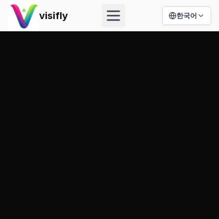
visifly
한국어
Open menu