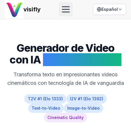
visifly
Español
Open menu
Generador de Video
con IA
HappyHorse 1.0
Transforma texto en impresionantes videos
cinemáticos con tecnología de IA de vanguardia
T2V #1 (Elo 1333)
I2V #1 (Elo 1392)
Text-to-Video
Image-to-Video
Cinematic Quality