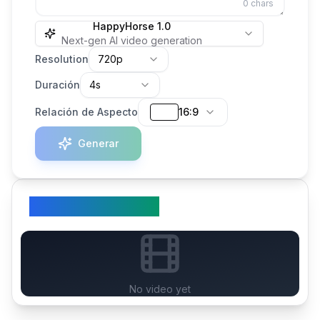
0
chars
HappyHorse 1.0
Next-gen AI video generation
Resolution
720p
Duración
4s
Relación de Aspecto
16:9
Generar
Tu Video Generado
No video yet