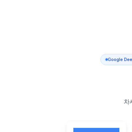
Google Dee
차