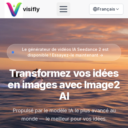
visifly
Français
Open menu
Le générateur de vidéos IA Seedance 2 est
disponible ! Essayez-le maintenant ->
Transformez vos idées
en images avec Image2
AI
Propulsé par le modèle IA le plus avancé au
monde — le meilleur pour vos idées.